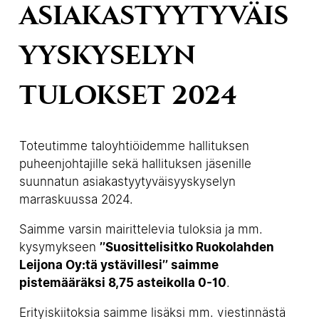
ASIAKASTYYTYVÄIS
YYSKYSELYN
TULOKSET 2024
Toteutimme taloyhtiöidemme hallituksen
puheenjohtajille sekä hallituksen jäsenille
suunnatun asiakastyytyväisyyskyselyn
marraskuussa 2024.
Saimme varsin mairittelevia tuloksia ja mm.
kysymykseen
’’Suosittelisitko Ruokolahden
Leijona Oy:tä ystävillesi’’ saimme
pistemääräksi 8,75 asteikolla 0-10
.
Erityiskiitoksia saimme lisäksi mm. viestinnästä