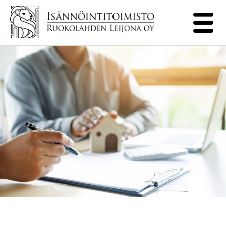
Etusivu
Lomakkeet
Yritys ja Yhteystiedot